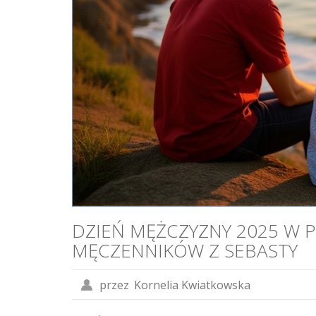
DZIEŃ MĘŻCZYZNY 2025 W P
MĘCZENNIKÓW Z SEBASTY
przez
Kornelia Kwiatkowska