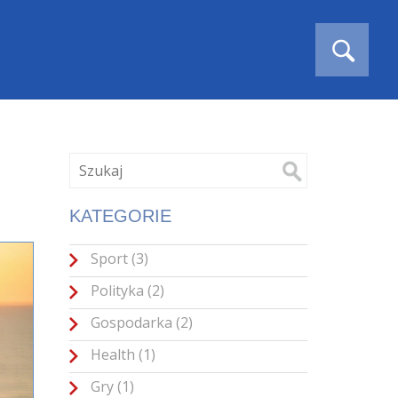
KATEGORIE
Sport
(3)
Polityka
(2)
Gospodarka
(2)
Health
(1)
Gry
(1)