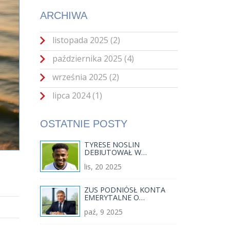
ARCHIWA
listopada 2025
(2)
października 2025
(4)
września 2025
(2)
lipca 2024
(1)
OSTATNIE POSTY
TYRESE NOSLIN
DEBIUTOWAŁ W
EREDIVISIE PO POWROCIE
lis, 20 2025
TELSTAR PO 47 LATACH
ZUS PODNIÓSŁ KONTA
EMERYTALNE O
REKORDOWE 566,6 MLD
paź, 9 2025
ZŁ – PREZES DERDZIUK
OGŁASZA WALORYZACJĘ