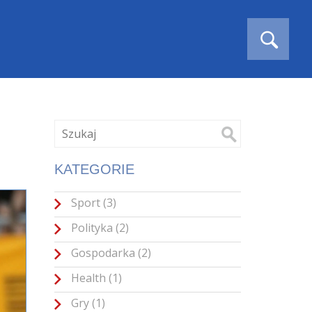
KATEGORIE
Sport
(3)
Polityka
(2)
Gospodarka
(2)
Health
(1)
Gry
(1)