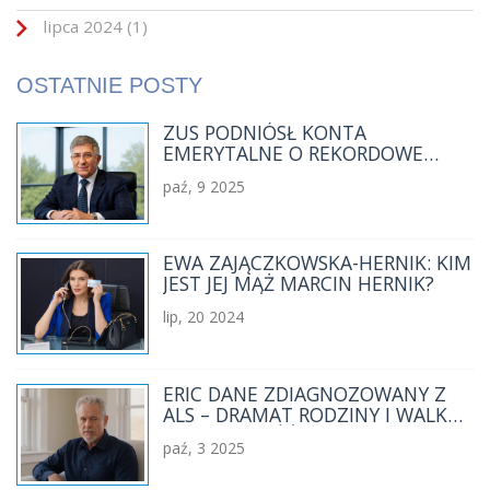
lipca 2024
(1)
OSTATNIE POSTY
ZUS PODNIÓSŁ KONTA
EMERYTALNE O REKORDOWE
566,6 MLD ZŁ – PREZES DERDZIUK
paź, 9 2025
OGŁASZA WALORYZACJĘ
EWA ZAJĄCZKOWSKA-HERNIK: KIM
JEST JEJ MĄŻ MARCIN HERNIK?
lip, 20 2024
ERIC DANE ZDIAGNOZOWANY Z
ALS – DRAMAT RODZINY I WALKA
O PRZYSZŁOŚĆ
paź, 3 2025